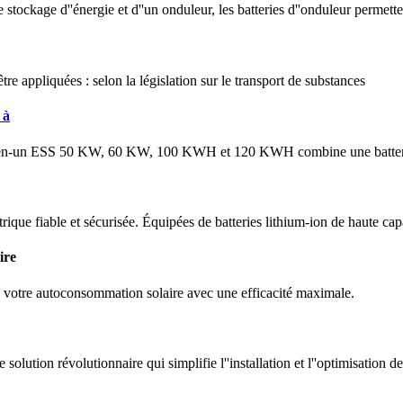
de stockage d''énergie et d''un onduleur, les batteries d''onduleur perme
tre appliquées : selon la législation sur le transport de substances
 à
out-en-un ESS 50 KW, 60 KW, 100 KWH et 120 KWH combine une batteri
ique fiable et sécurisée. Équipées de batteries lithium-ion de haute cap
ire
z votre autoconsommation solaire avec une efficacité maximale.
lution révolutionnaire qui simplifie l''installation et l''optimisation de