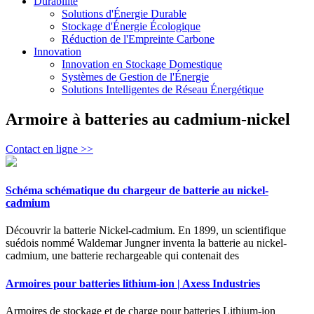
Durabilité
Solutions d'Énergie Durable
Stockage d'Énergie Écologique
Réduction de l'Empreinte Carbone
Innovation
Innovation en Stockage Domestique
Systèmes de Gestion de l'Énergie
Solutions Intelligentes de Réseau Énergétique
Armoire à batteries au cadmium-nickel
Contact en ligne >>
Schéma schématique du chargeur de batterie au nickel-
cadmium
Découvrir la batterie Nickel-cadmium. En 1899, un scientifique
suédois nommé Waldemar Jungner inventa la batterie au nickel-
cadmium, une batterie rechargeable qui contenait des
Armoires pour batteries lithium-ion | Axess Industries
Armoires de stockage et de charge pour batteries Lithium-ion