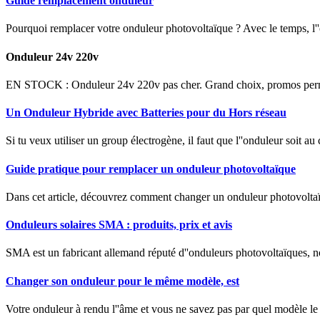
Guide remplacement onduleur
Pourquoi remplacer votre onduleur photovoltaïque ? Avec le temps, l''o
Onduleur 24v 220v
EN STOCK : Onduleur 24v 220v pas cher. Grand choix, promos permane
Un Onduleur Hybride avec Batteries pour du Hors réseau
Si tu veux utiliser un group électrogène, il faut que l''onduleur soit a
Guide pratique pour remplacer un onduleur photovoltaïque
Dans cet article, découvrez comment changer un onduleur photovoltaïq
Onduleurs solaires SMA : produits, prix et avis
SMA est un fabricant allemand réputé d''onduleurs photovoltaïques,
Changer son onduleur pour le même modèle, est
Votre onduleur à rendu l''âme et vous ne savez pas par quel modèle l