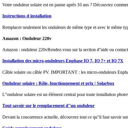
Votre onduleur solaire est en panne après 10 ans ? Découvrez commen
Instructions d installation
Remplacer seulement les onduleurs de même type et avec le même ty
Amazon : Onduleur 220v
Amazon : onduleur 220vRendez-vous sur la section d''aide ou contactez-
Installation des micro-onduleurs Enphase IQ 7, IQ 7+ et IQ 7X
Câble solaire ou câble PV. IMPORTANT : les micro-onduleurs Enphase
Onduleur solaire : Rôle, fonctionnement et prix | Solarbox
L''onduleur solaire est un élément central pour toute installation photo
Tout savoir sur le remplacement d''un onduleur
Devant la concurrence actuelle, découvrez tout ce qu''il faut savoir s