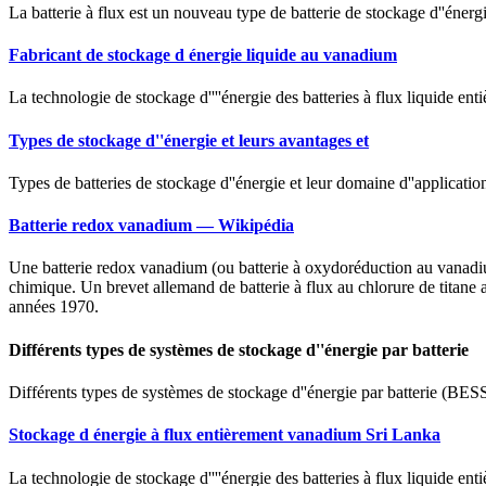
La batterie à flux est un nouveau type de batterie de stockage d''énergie
Fabricant de stockage d énergie liquide au vanadium
La technologie de stockage d''''énergie des batteries à flux liquide ent
Types de stockage d''énergie et leurs avantages et
Types de batteries de stockage d''énergie et leur domaine d''applicati
Batterie redox vanadium — Wikipédia
Une batterie redox vanadium (ou batterie à oxydoréduction au vanadium) 
chimique. Un brevet allemand de batterie à flux au chlorure de titane 
années 1970.
Différents types de systèmes de stockage d''énergie par batterie
Différents types de systèmes de stockage d''énergie par batterie (BESS
Stockage d énergie à flux entièrement vanadium Sri Lanka
La technologie de stockage d''''énergie des batteries à flux liquide en