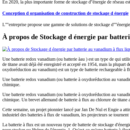
En 2020, la plus importante forme de stockage d''énergie de réseau est l
Conception d organisation de construction de stockage d énergie
L''''entreprise propose une gamme de solutions de stockage d''''énergie t
À propos de Stockage d énergie par batteri
Une batterie redox vanadium (ou batterie àau ) est un type de qui utili
de titane avait déjà été enregistré et accepté en 1954, mais la plupar
oxydoréduction au vanadium) est un type de batterie rechargeable à flu
Une batterie redox vanadium (ou batterie à oxydoréduction au vanadium)
chimique.
Une batterie redox vanadium (ou batterie à oxydoréduction au vanadium)
chimique. Un brevet allemand de batterie à flux au chlorure de titane a
Cette semaine, un projet pionnier lancé par Jan De Nul et Engie a atti
industriel des batteries à flux de vanadium, les projecteurs se tournen
La batterie à flux est un nouveau type de batterie de stockage d'énergie
pour stocker ou libérer de l'énergie. 1. Qu'est-ce qu'une batterie à élect