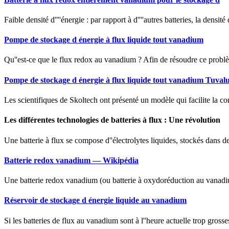
Faible densité d''''énergie : par rapport à d''''autres batteries, la dens
Pompe de stockage d énergie à flux liquide tout vanadium
Qu''est-ce que le flux redox au vanadium ? Afin de résoudre ce probl
Pompe de stockage d énergie à flux liquide tout vanadium Tuval
Les scientifiques de Skoltech ont présenté un modèle qui facilite la con
Les différentes technologies de batteries à flux : Une révolution
Une batterie à flux se compose d''électrolytes liquides, stockés dans d
Batterie redox vanadium — Wikipédia
Une batterie redox vanadium (ou batterie à oxydoréduction au vanadium)
Réservoir de stockage d énergie liquide au vanadium
Si les batteries de flux au vanadium sont à l''heure actuelle trop grosse