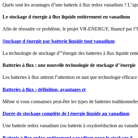
Quels sont les avantages d''une batterie à flux redox vanadium ? L''ajo
Le stockage d énergie à flux liquide entièrement en vanadium
Afin de résoudre ce problème, le projet VR-ENERGY, financé par l''U
Stockage d énergie par batterie liquide tout vanadium
La technologie de stockage d''''énergie des batteries à flux liquide en
Batteries à flux : une nouvelle technologie de stockage d''énergie
Les batteries à flux attirent l''attention en tant que technologie effica
Batteries à flux : définition, avantages et
Même si vous connaissez peut-être les types de batteries traditionnelles
Durée de stockage complète de l énergie liquide au vanadium
Une batterie redox vanadium (ou batterie à oxydoréduction au vanadium)
Batterie à flux redox entièrement vanadium pour le stockage d