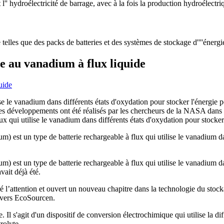
'' hydroélectricité de barrage, avec à la fois la production hydroélectriq
elles que des packs de batteries et des systèmes de stockage d''''énergie 
e au vanadium à flux liquide
se le vanadium dans différents états d'oxydation pour stocker l'énergie 
t des développements ont été réalisés par les chercheurs de la NASA dan
x qui utilise le vanadium dans différents états d'oxydation pour stocker 
 est un type de batterie rechargeable à flux qui utilise le vanadium dan
 est un type de batterie rechargeable à flux qui utilise le vanadium dan
vait déjà été.
ré l’attention et ouvert un nouveau chapitre dans la technologie du stoc
t vers EcoSourcen.
. Il s'agit d'un dispositif de conversion électrochimique qui utilise la d
rolyte.