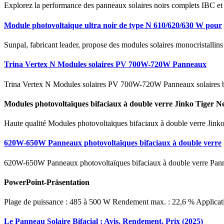
Explorez la performance des panneaux solaires noirs complets IBC et 
Module photovoltaïque ultra noir de type N 610/620/630 W pour
Sunpal, fabricant leader, propose des modules solaires monocristal
Trina Vertex N Modules solaires PV 700W-720W Panneaux
Trina Vertex N Modules solaires PV 700W-720W Panneaux solaires bif
Modules photovoltaïques bifaciaux à double verre Jinko Tiger 
Haute qualité Modules photovoltaïques bifaciaux à double verre Ji
620W-650W Panneaux photovoltaïques bifaciaux à double verre
620W-650W Panneaux photovoltaïques bifaciaux à double verre Pann
PowerPoint-Präsentation
Plage de puissance : 485 à 500 W Rendement max. : 22,6 % Application
Le Panneau Solaire Bifacial : Avis, Rendement, Prix (2025)