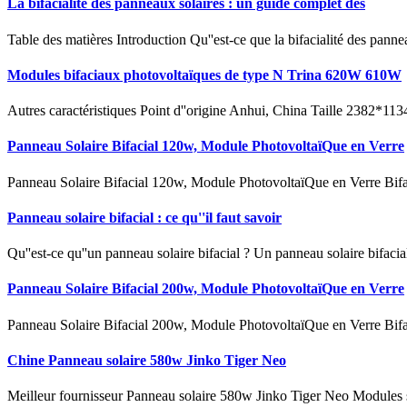
La bifacialité des panneaux solaires : un guide complet des
Table des matières Introduction Qu''est-ce que la bifacialité des pa
Modules bifaciaux photovoltaïques de type N Trina 620W 610W
Autres caractéristiques Point d''origine Anhui, China Taille 23
Panneau Solaire Bifacial 120w, Module PhotovoltaïQue en Verre
Panneau Solaire Bifacial 120w, Module PhotovoltaïQue en Verre Bifa
Panneau solaire bifacial : ce qu''il faut savoir
Qu''est-ce qu''un panneau solaire bifacial ? Un panneau solaire bifacia
Panneau Solaire Bifacial 200w, Module PhotovoltaïQue en Verre
Panneau Solaire Bifacial 200w, Module PhotovoltaïQue en Verre Bifa
Chine Panneau solaire 580w Jinko Tiger Neo
Meilleur fournisseur Panneau solaire 580w Jinko Tiger Neo Modules sol