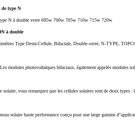
 de type N
de type N à double verre 695w 700w 705w 710w 715w 720w
ON à double
 millimètres Type Demi-Cellule, Bifaciale, Double-verre, N-TYPE, TOP
? Les modules photovoltaïques bifaciaux, également appelés modules sol
solaire, vous remarquez que les cellules solaires sont de deux types : l
au solaire haute performance conçu pour une large gamme d''applicat