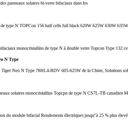
des panneaux solaires bi-verre bifaciaux dans les
lins de type N TOPCon 156 half cells full black 620W 625W 630W 635W à
aciaux monocristallins de type N à double verre Topcon Type 132 cel
Neo N Type
nko Tiger Neo N Type 78HL4-BDV 605-625W de la Chine, Solutions sola
eaux solaires monocristallins Topcpn de type N CS7L-TB canadien M
 du module bifacial Rendements électriques jusqu''à 25 % plus élevés g